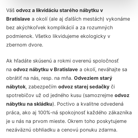
Váš
odvoz a likvidáciu starého nábytku v
Bratislave
a okolí (ale aj ďalších mestách) vykonáme
bez akýchkoľvek komplikácií a za rozumných
podmienok. Všetko likvidujeme ekologicky v
zbernom dvore.
Ak hľadáte skúsenú a rokmi overenú spoločnosť
na
odvoz nábytku v Bratislave
a okolí, neváhajte sa
obrátiť na nás, resp. na mňa.
Odveziem starý
nábytok
, zabezpečím
odvoz starej sedačky
či
spotrebičov už od jedného kusu (samozrejme
odvoz
nábytku na skládku
). Poctivo a kvalitne odvedená
práca, ako aj 100%-ná spokojnosť každého zákazníka
je u nás na prvom mieste. Okrem toho poskytujeme
nezáväznú obhliadku a cenovú ponuku zdarma.