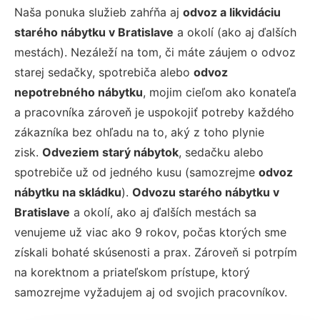
Naša ponuka služieb zahŕňa aj
odvoz a likvidáciu
starého nábytku v Bratislave
a okolí (ako aj ďalších
mestách). Nezáleží na tom, či máte záujem o odvoz
starej sedačky, spotrebiča alebo
odvoz
nepotrebného nábytku
, mojim cieľom ako konateľa
a pracovníka zároveň je uspokojiť potreby každého
zákazníka bez ohľadu na to, aký z toho plynie
zisk.
Odveziem starý nábytok
, sedačku alebo
spotrebiče už od jedného kusu (samozrejme
odvoz
nábytku na skládku
).
Odvozu starého nábytku v
Bratislave
a okolí, ako aj ďalších mestách sa
venujeme už viac ako 9 rokov, počas ktorých sme
získali bohaté skúsenosti a prax. Zároveň si potrpím
na korektnom a priateľskom prístupe, ktorý
samozrejme vyžadujem aj od svojich pracovníkov.