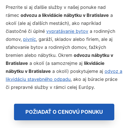
Prezrite si aj ďalšie služby v našej ponuke nad
rámec
odvozu a likvidácie nábytku v Bratislave
a
okolí (ale aj ďalších mestách), ako napríklad
čiastočné či úplné
vypratávanie bytov
a rodinných
domov,
pivníc
, garáží, skladov alebo firiem, ale aj
sťahovanie bytov a rodinných domov, ťažkých
bremien alebo nábytku. Okrem
odvozu nábytku v
Bratislave
a okolí (a samozrejme aj
likvidácie
nábytku v Bratislave
a okolí) poskytujeme aj
odvoz a
likvidáciu stavebného odpadu
, ako aj búracie práce
či prepravné služby v rámci celej Európy.
POŽIADAŤ O CENOVÚ PONUKU